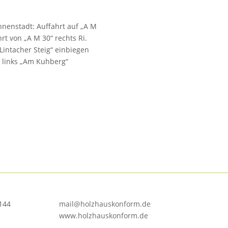
nenstadt: Auffahrt auf „A M
hrt von „A M 30“ rechts Ri.
Lintacher Steig“ einbiegen
n links „Am Kuhberg“
7144
mail@holzhauskonform.de
www.holzhauskonform.de